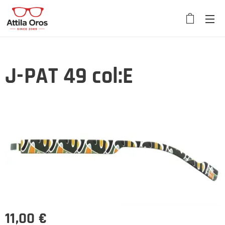
J-PAT 49 col:E
11,00
€