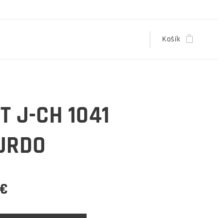
Košík
T J-CH 1041
URDO
€