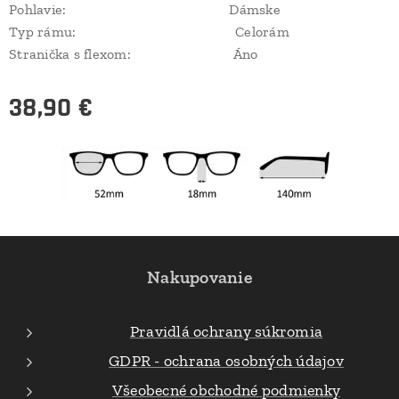
Pohlavie: Dámske
Typ rámu: Celorám
Stranička s flexom: Áno
38,90
€
Nakupovanie
Pravidlá ochrany súkromia
GDPR - ochrana osobných údajov
Všeobecné obchodné podmienky