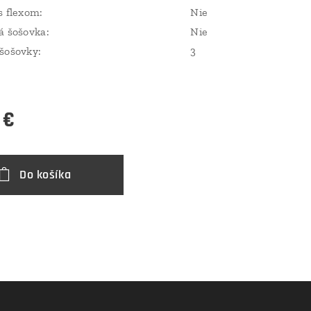
s flexom:
Nie
á šošovka:
Nie
šošovky:
3
€
Do košíka