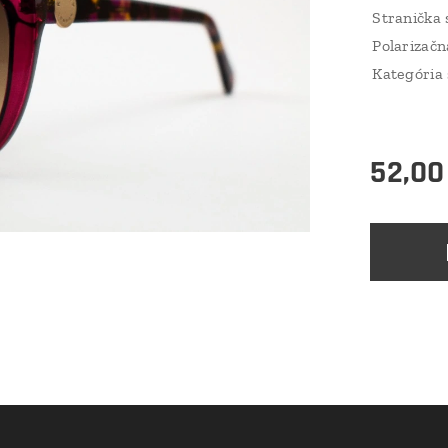
Stranička 
Polarizačn
Kategória 
52,00