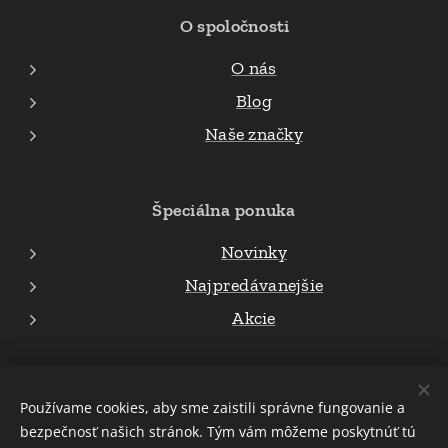
O spoločnosti
O nás
Blog
Naše značky
Špeciálna ponuka
Novinky
Najpredávanejšie
Akcie
© 2023 všetky práva vyhradené Attila Oros
Používame cookies, aby sme zaistili správne fungovanie a
bezpečnosť našich stránok. Tým vám môžeme poskytnúť tú
Cookies