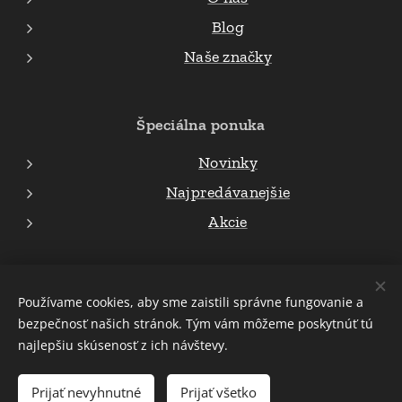
Blog
Naše značky
Špeciálna ponuka
Novinky
Najpredávanejšie
Akcie
© 2023 všetky práva vyhradené Attila Oros
Používame cookies, aby sme zaistili správne fungovanie a
bezpečnosť našich stránok. Tým vám môžeme poskytnúť tú
Cookies
najlepšiu skúsenosť z ich návštevy.
Do košíka
Prijať nevyhnutné
Prijať všetko