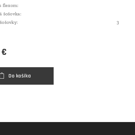
s flexom:
á šošovka:
šošovky:
3
€
Do košíka