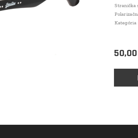
Stranička 
Polarizačn
Kategória 
50,00