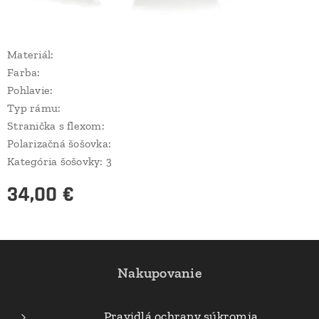
Materiál:
Farba:
Pohlavie:
Typ rámu:
Stranička s flexom:
Polarizačná šošovka:
Kategória šošovky: 3
34,00
€
Nakupovanie
Pravidlá ochrany súkromia