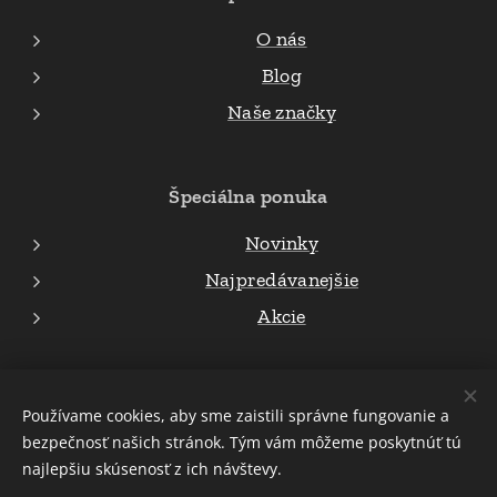
O nás
Blog
Naše značky
Špeciálna ponuka
Novinky
Najpredávanejšie
Akcie
© 2023 všetky práva vyhradené Attila Oros
Používame cookies, aby sme zaistili správne fungovanie a
bezpečnosť našich stránok. Tým vám môžeme poskytnúť tú
Cookies
najlepšiu skúsenosť z ich návštevy.